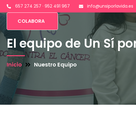
657 274 257 · 952 491 967
info@unsiporlavida.es
COLABORA
El equipo de Un Sí po
Inicio
Nuestro Equipo