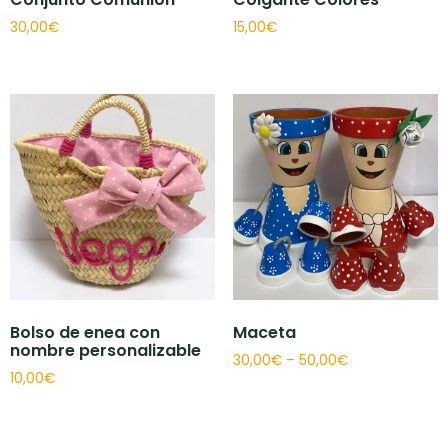
30,00
€
15,00
€
Bolso de enea con
Maceta
nombre personalizable
30,00
€
–
50,00
€
10,00
€