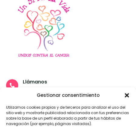
Llámanos
657274257- 952491967
Gestionar consentimiento
Escríbenos
Utilizamos cookies propias y de terceros para analizar el uso del
info@unsiporlavida.es
sitio web y mostrarte publicidad relacionada con tus preferencias
sobre la base de un perfil elaborado a partir de tus hábitos de
Visítanos
navegación (por ejemplo, páginas visitadas).
Esperanza, 3 - Alhaurín el Grande (Málaga)