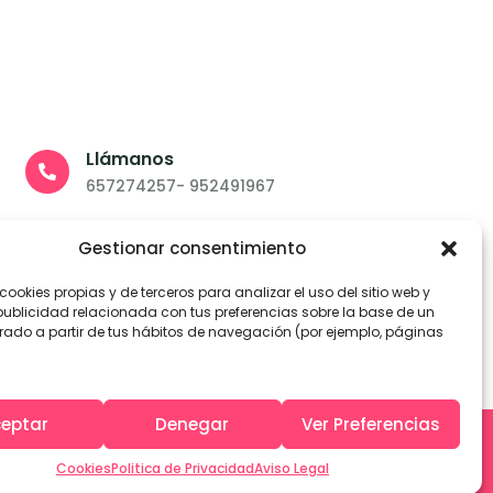
Llámanos
657274257- 952491967
Escríbenos
Gestionar consentimiento
info@unsiporlavida.es
cookies propias y de terceros para analizar el uso del sitio web y
Visítanos
publicidad relacionada con tus preferencias sobre la base de un
Esperanza, 3 - Alhaurín el Grande (Málaga)
borado a partir de tus hábitos de navegación (por ejemplo, páginas
eptar
Denegar
Ver Preferencias
Design by Doble
Click
Cookies
Politica de Privacidad
Aviso Legal