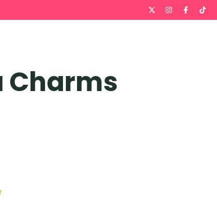
a Charms
r