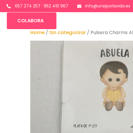
657 274 257 · 952 491 967
info@unsiporlavida.es
COLABORA
Home
/
Sin categorizar
/ Pulsera Charms A