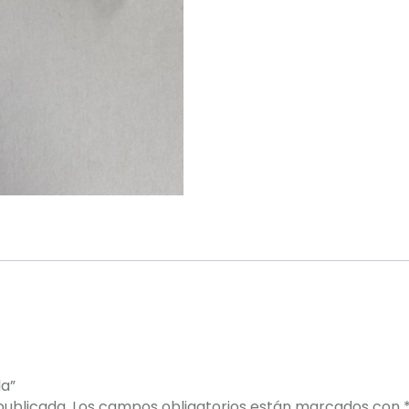
la”
publicada.
Los campos obligatorios están marcados con